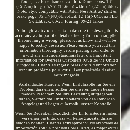
foot space for enhanced comfort. Dimensions: 18"
(45.7cm) long x 5.75" (14.6cm) wide x 1 (2.5cm) thick.
Note: Style compatible with Arlen Ness'Airtrax' shift &
brake pegs. 86-17(NU)FL Softail; 12-16(NU)Dyna FLD
Switchback; 83-21 Touring; 09-21 Trikes.
Although we try our best to make sure the description is
accurate, we import the details directly from our supplier.
If something is wrong, please let us know and we'll be
happy to rectify the issue. Please ensure you read this
information thoroughly before placing your order to
avoid any misunderstandings later on. Important
Information for Overseas Customers (Outside the United
Kingdom). Clients étrangers: Si les droits d'importation
sont un problème pour vous, il est préférable d'éviter
notre magasin.
Ausländische Kunden: Wenn Einfuhrzölle für Sie ein
Problem darstellen, sollten Sie unseren Laden besser
meiden. Nachdem Sie Ihre Bestellung aufgegeben
haben, werden die Einfuhrsteuern von den Behörden
festgelegt und liegen außerhalb unserer Kontrolle.
Wenn Sie Bedenken bezüglich der Einfuhrsteuern haben,
verstehen Sie bitte, dass wir keine Zugeständnisse
machen können. Clientes extranjeros: Si los aranceles de
importación son un problema para usted, es mejor evitar