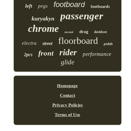
footboard
left
pegs
footboards
passenger
kuryakyn
chrome
drag
mount
davidson
floorboard
electra
street
pedals
rider
front
performance
2pcs
glide
Homepage
Contact
Privacy Policies
Terms of Use