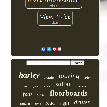
Pinterest
harley
touring
honda
arlen
softail
motorcycle
indian
specialties
floorboards
foot
rear
driver
road
right
cobra
ness